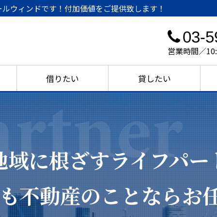
ールウィンドです！付加価値をご提供致します！
03-5
営業時間／10
借りたい
貸したい
地域に根ざすライフパー
も不動産のことなら
お