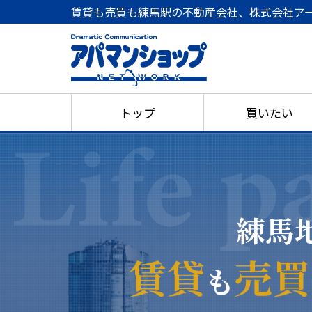
賃貸も売買も練馬駅の不動産会社、株式会社ア
トップ
買いたい
練馬
賃貸
売買
も