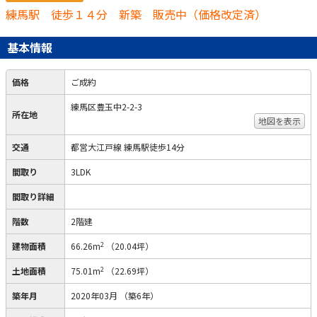
練馬駅 徒歩１４分 新築 販売中（価格改定済）
基本情報
価格
ご成約
練馬区豊玉中2-2-3
所在地
地図を表示
交通
都営大江戸線 練馬駅徒歩14分
間取り
3LDK
間取り詳細
階数
2階建
2
建物面積
66.26m
（20.04坪）
2
土地面積
75.01m
（22.69坪）
築年月
2020年03月
（築6年）