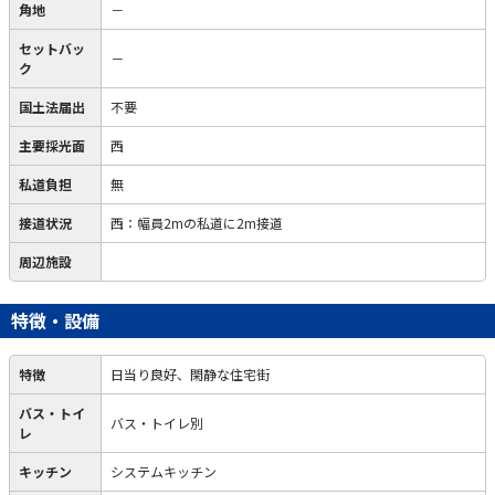
角地
－
セットバッ
－
ク
国土法届出
不要
主要採光面
西
私道負担
無
接道状況
西：幅員2mの私道に2m接道
周辺施設
特徴・設備
特徴
日当り良好、閑静な住宅街
バス・トイ
バス・トイレ別
レ
キッチン
システムキッチン