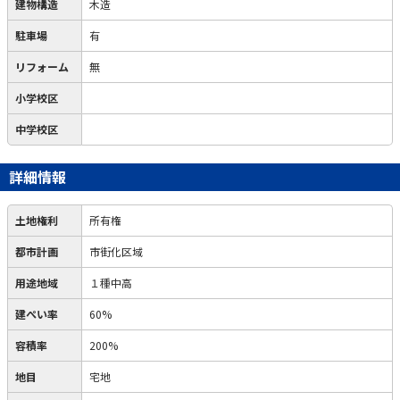
建物構造
木造
駐車場
有
リフォーム
無
小学校区
中学校区
詳細情報
土地権利
所有権
都市計画
市街化区域
用途地域
１種中高
建ぺい率
60%
容積率
200%
地目
宅地