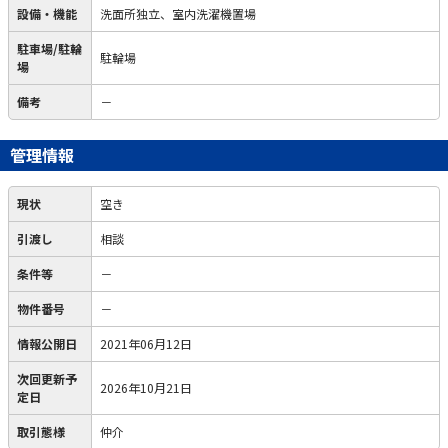
設備・機能
洗面所独立、室内洗濯機置場
駐車場/駐輪
駐輪場
場
備考
－
管理情報
現状
空き
引渡し
相談
条件等
－
物件番号
－
情報公開日
2021年06月12日
次回更新予
2026年10月21日
定日
取引態様
仲介