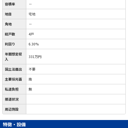
容積率
－
地目
宅地
角地
－
総戸数
4戸
利回り
6.30%
年間想定収
331万円
入
国土法届出
不要
主要採光面
南
私道負担
無
接道状況
周辺施設
特徴・設備