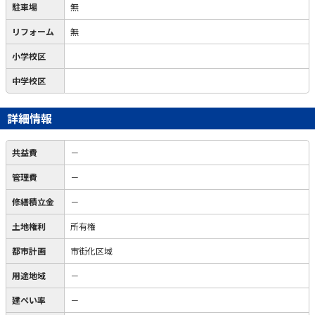
駐車場
無
リフォーム
無
小学校区
中学校区
詳細情報
共益費
－
管理費
－
修繕積立金
－
土地権利
所有権
都市計画
市街化区域
用途地域
－
建ぺい率
－