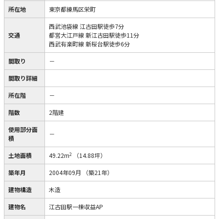
所在地
東京都練馬区栄町
西武池袋線 江古田駅徒歩7分
交通
都営大江戸線 新江古田駅徒歩11分
西武有楽町線 新桜台駅徒歩6分
間取り
－
間取り詳細
所在階
－
階数
2階建
使用部分面
－
積
2
土地面積
49.22m
（14.88坪）
築年月
2004年09月
（築21年）
建物構造
木造
建物名
江古田駅一棟収益AP