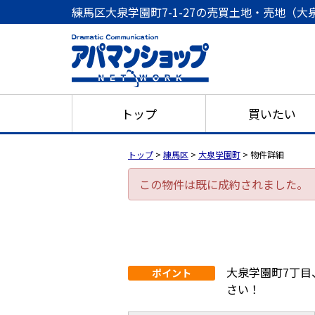
練馬区大泉学園町7-1-27の売買土地・売地（大泉
トップ
買いたい
トップ
>
練馬区
>
大泉学園町
>
物件詳細
この物件は既に成約されました。
大泉学園町7丁
ポイント
さい！