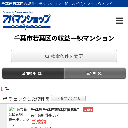
千葉市若葉区の収益一棟マンション一覧｜株式会社アールウィンド
千葉市若葉区の収益一棟マンション
検索条件を変更
公開物件（1）
販売中（0）
1
件
チェックした物件を
お問い合わせ
千葉県千葉市若葉区貝塚町
ご成約
東千葉駅
徒歩15分
ご成約
利回り
7.53%