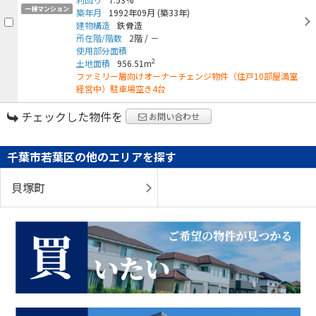
一棟マンション
築年月
1992年09月
(築33年)
建物構造
鉄骨造
所在階/階数
2階
/
－
使用部分面積
2
土地面積
956.51m
ファミリー層向けオーナーチェンジ物件（住戸10部屋満室
経営中）駐車場空き4台
チェックした物件を
お問い合わせ
千葉市若葉区の他のエリアを探す
貝塚町