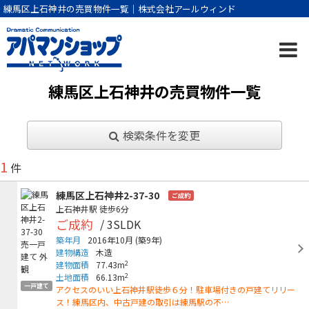
練馬区上石神井の売買物件一覧｜株式会社アールウィンド
練馬区上石神井の売買物件一覧
検索条件を変更
1
件
練馬区上石神井2-37-30
ご成約
上石神井駅
徒歩6分
ご成約
/ 3SLDK
築年月
2016年10月
(築9年)
建物構造
木造
2
建物面積
77.43m
2
土地面積
66.13m
一戸建て
アクセスのいい上石神井駅徒歩６分！駐車場付きの戸建てリリー
ス！練馬区内、中古戸建の取引は練馬駅の不…