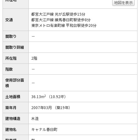
地図を表示
都営大江戸線 光が丘駅徒歩15分
交通
都営大江戸線 練馬春日町駅徒歩8分
東京メトロ有楽町線 平和台駅徒歩20分
間取り
－
間取り詳細
所在階
2階
階数
－
使用部分面
－
積
2
土地面積
36.13m
（10.92坪）
築年月
2007年03月
（築19年）
建物構造
木造
建物名
キャナル春日町