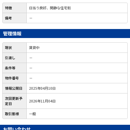
特徴
日当り良好、閑静な住宅街
備考
－
管理情報
現状
賃貸中
引渡し
－
条件等
－
物件番号
－
情報公開日
2025年04月10日
次回更新予
2026年11月04日
定日
取引態様
一般
お問い合わせ