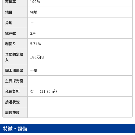
容積率
100%
地目
宅地
角地
－
総戸数
2戸
利回り
5.71%
年間想定収
180万円
入
国土法届出
不要
主要採光面
－
2
私道負担
有
（11.95m
）
接道状況
周辺施設
特徴・設備