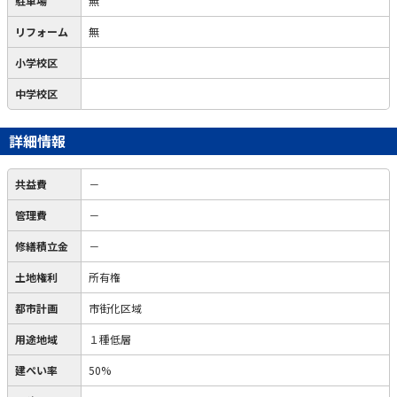
駐車場
無
リフォーム
無
小学校区
中学校区
詳細情報
共益費
－
管理費
－
修繕積立金
－
土地権利
所有権
都市計画
市街化区域
用途地域
１種低層
建ぺい率
50%