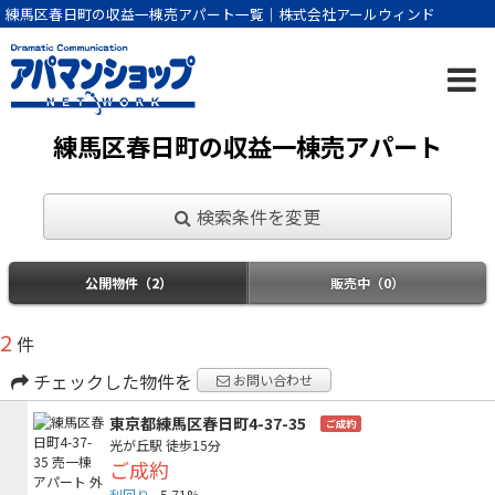
練馬区春日町の収益一棟売アパート一覧｜株式会社アールウィンド
練馬区春日町の収益一棟売アパート
検索条件を変更
公開物件（2）
販売中（0）
2
件
チェックした物件を
お問い合わせ
東京都練馬区春日町4-37-35
ご成約
光が丘駅
徒歩15分
ご成約
利回り
5.71%