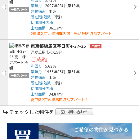
築年月
2007年03月
(築19年)
一棟アパート
建物構造
木造
所在階/階数
2階
/
－
使用部分面積
2
土地面積
36.13m
2棟購入可、個別購入可！光が丘駅 収益アパート
東京都練馬区春日町4-37-35
ご成約
光が丘駅
徒歩15分
ご成約
利回り
5.63%
築年月
1965年05月
(築61年)
一棟アパート
建物構造
木造
所在階/階数
2階
/
－
使用部分面積
2
土地面積
34.87m
総戸数2戸の練馬区収益アパート！
チェックした物件を
お問い合わせ