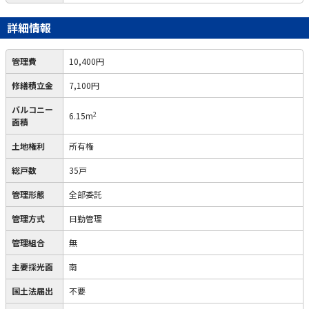
詳細情報
管理費
10,400円
修繕積立金
7,100円
バルコニー
2
6.15m
面積
土地権利
所有権
総戸数
35戸
管理形態
全部委託
管理方式
日勤管理
管理組合
無
主要採光面
南
国土法届出
不要