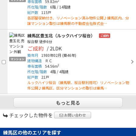
2
専有面積
59.82m
所在階/階数
6階
/
14階建
総戸数
115戸
各部屋収納付き、リノベーション済み物件公開♪練馬区内、分
譲マンション取引は練馬駅の不動産会社株式会…
練馬区豊玉北（ルックハイツ桜台）
ご成約
桜台駅
徒歩6分
ご成約
/ 2LDK
築年月
1980年02月
(築46年)
マンション
建物構造
ＲＣ
2
専有面積
54.56m
所在階/階数
4階
/
4階建
総戸数
21戸
ルックハイツ桜台（練馬駅、桜台駅利用可）リノベーション物
件公開♪練馬区、区分マンションの取引は練馬…
もっと見る
チェックした物件を
お問い合わせ
練馬区の他のエリアを探す