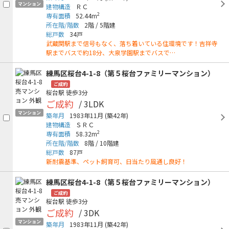
マンション
建物構造
ＲＣ
2
専有面積
52.44m
所在階/階数
2階
/
5階建
総戸数
34戸
武蔵関駅まで信号もなく、落ち着いている住環境です！吉祥寺
駅までバスで約18分、大泉学園駅までバスで…
練馬区桜台4-1-8（第５桜台ファミリーマンション）
ご成約
桜台駅
徒歩3分
ご成約
/ 3LDK
マンション
築年月
1983年11月
(築42年)
建物構造
ＳＲＣ
2
専有面積
58.32m
所在階/階数
8階
/
10階建
総戸数
87戸
新耐震基準、ペット飼育可、日当たり風通し良好！
練馬区桜台4-1-8（第５桜台ファミリーマンション）
ご成約
桜台駅
徒歩3分
ご成約
/ 3DK
マンション
築年月
1983年11月
(築42年)