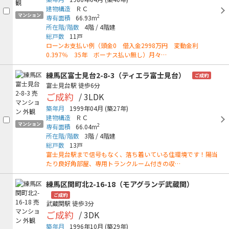
建物構造
ＲＣ
マンション
2
専有面積
66.93m
所在階/階数
4階
/
4階建
総戸数
11戸
ローンお支払い例（頭金0 借入金2998万円 変動金利
0.397％ 35年 ボーナス払い無し）月々…
練馬区富士見台2-8-3（ティエラ富士見台）
ご成約
富士見台駅
徒歩6分
ご成約
/ 3LDK
築年月
1999年04月
(築27年)
建物構造
ＲＣ
マンション
2
専有面積
66.04m
所在階/階数
3階
/
4階建
総戸数
13戸
富士見台駅まで信号もなく、落ち着いている住環境です！陽当
たり良好角部屋、専用トランクルーム付きの収…
練馬区関町北2-16-18（モアグランデ武蔵関）
ご成約
武蔵関駅
徒歩3分
ご成約
/ 3DK
築年月
1996年10月
(築29年)