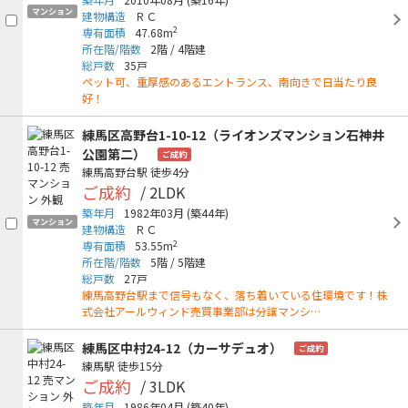
マンション
建物構造
ＲＣ
2
専有面積
47.68m
所在階/階数
2階
/
4階建
総戸数
35戸
ペット可、重厚感のあるエントランス、南向きで日当たり良
好！
練馬区高野台1-10-12（ライオンズマンション石神井
公園第二）
ご成約
練馬高野台駅
徒歩4分
ご成約
/ 2LDK
築年月
1982年03月
(築44年)
マンション
建物構造
ＲＣ
2
専有面積
53.55m
所在階/階数
5階
/
5階建
総戸数
27戸
練馬高野台駅まで信号もなく、落ち着いている住環境です！株
式会社アールウィンド売買事業部は分譲マンシ…
練馬区中村24-12（カーサデュオ）
ご成約
練馬駅
徒歩15分
ご成約
/ 3LDK
築年月
1986年04月
(築40年)