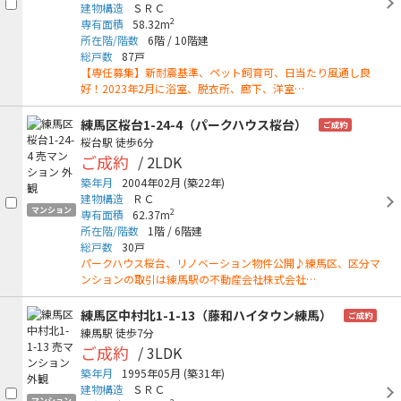
建物構造
ＳＲＣ
2
専有面積
58.32m
所在階/階数
6階
/
10階建
総戸数
87戸
【専任募集】新耐震基準、ペット飼育可、日当たり風通し良
好！2023年2月に浴室、脱衣所、廊下、洋室…
練馬区桜台1-24-4（パークハウス桜台）
ご成約
桜台駅
徒歩6分
ご成約
/ 2LDK
築年月
2004年02月
(築22年)
建物構造
ＲＣ
マンション
2
専有面積
62.37m
所在階/階数
1階
/
6階建
総戸数
30戸
パークハウス桜台、リノベーション物件公開♪練馬区、区分マ
ンションの取引は練馬駅の不動産会社株式会社…
練馬区中村北1-1-13（藤和ハイタウン練馬）
ご成約
練馬駅
徒歩7分
ご成約
/ 3LDK
築年月
1995年05月
(築31年)
建物構造
ＳＲＣ
マンション