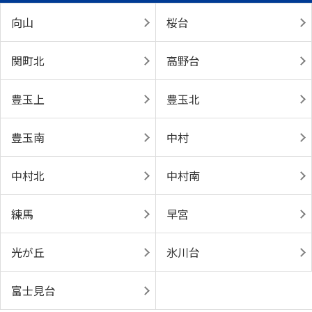
向山
桜台
関町北
高野台
豊玉上
豊玉北
豊玉南
中村
中村北
中村南
練馬
早宮
光が丘
氷川台
富士見台