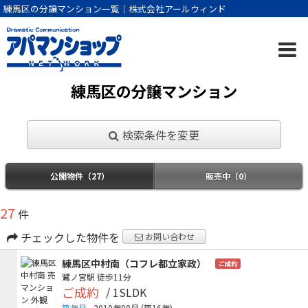
練馬区の分譲マンション一覧｜株式会社アールウィンド
練馬区の分譲マンション
検索条件を変更
公開物件（27）
販売中（0）
27
件
チェックした物件を
お問い合わせ
練馬区中村南（コフレ都立家政）
ご成約
鷺ノ宮駅
徒歩11分
ご成約
/ 1SLDK
築年月
2010年08月
(築16年)