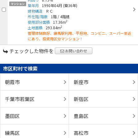
マンション
築年月
1990年04月
(築36年)
建物構造
ＲＣ
所在階/階数
1階
/
4階建
2
使用部分面積
17.36m
2
土地面積
293.84m
管理体制良好、練馬駅利用、平坦地、コンビニ、スーパー至近
にあり、投資用区分マンション！
チェックした物件を
お問い合わせ
市区町村で検索
朝霞市
新座市
千葉市若葉区
新宿区
墨田区
豊島区
練馬区
高松市