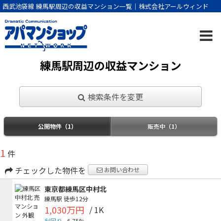
西武池袋線 練馬駅周辺の収益マンション一覧｜株式会社アールウィンド
練馬駅周辺の収益マンション
検索条件を変更
公開物件（1）
販売中（1）
1
件
チェックした物件を
お問い合わせ
東京都練馬区中村北
練馬駅
徒歩12分
1,030万円
/ 1K
利回り
6.75%