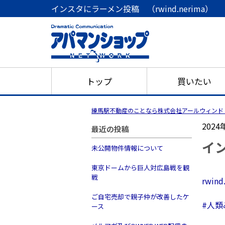
インスタにラーメン投稿 （rwind.nerima）
トップ
買いたい
練馬駅不動産のことなら株式会社アールウィンド
2024
最近の投稿
イン
未公開物件情報について
東京ドームから巨人対広島戦を観
戦
rwind
ご自宅売却で親子仲が改善したケ
#人
ース