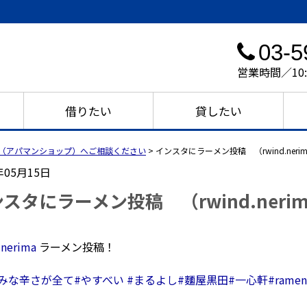
03-5
営業時間／10
借りたい
貸したい
（アパマンショップ）へご相談ください
>
インスタにラーメン投稿 （rwind.neri
年05月15日
スタにラーメン投稿 （rwind.neri
.nerima
ラーメン投稿！
類みな辛さが全て
#やすべい
#まるよし
#麵屋黒田
#一心軒
#ramen