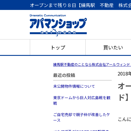
オープンまで残り８日【練馬駅 不動産 株式
トップ
買いたい
練馬駅不動産のことなら株式会社アールウィンド
2018
最近の投稿
オ
未公開物件情報について
ド
東京ドームから巨人対広島戦を観
戦
ご自宅売却で親子仲が改善したケ
こん
ース